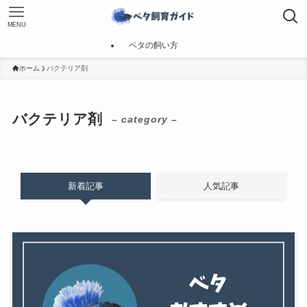
MENU
ベタの飼い方
ホーム
バクテリア剤
バクテリア剤
– category –
新着記事
人気記事