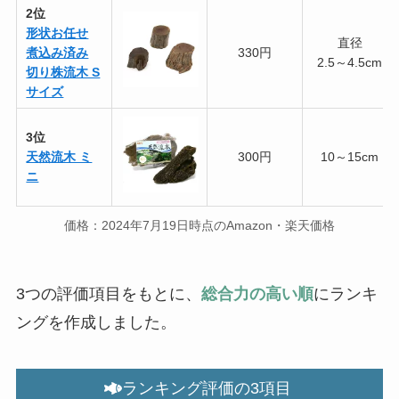
2位
形状お任せ
直径
煮込み済み
330円
2.5～4.5cm
切り株流木 S
サイズ
3位
天然流木 ミ
300円
10～15cm
ニ
価格：2024年7月19日時点のAmazon・楽天価格
3つの評価項目をもとに、
総合力の高い順
にランキ
ングを作成しました。
ランキング評価の3項目