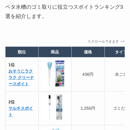
ベタ水槽のゴミ取りに役立つスポイトランキング3
選を紹介します。
スクロールできます
順位
商品
価格
タイプ
1位
おそうじラク
436円
水ごと
ラク クリーナ
ースポイト
2位
マルチスポイ
1,255円
ゴミだけ
ト