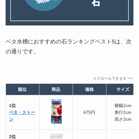
ベタ水槽におすすめの石ランキングベスト5は、次
の通りです。
スクロールできます
順位
商品
価格
サイズ
1位
横幅2cm
ベタ・ストー
675円
奥行2cm
ン
高さ2cm
2位