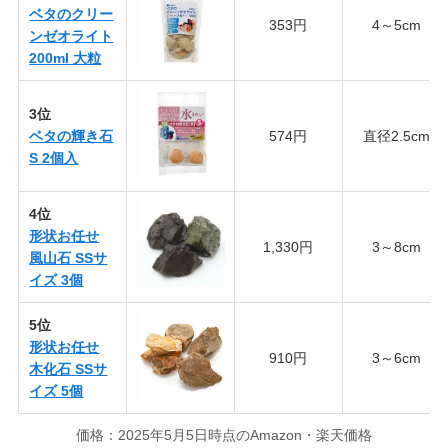
ベタのクリー
353円
4～5cm
ンゼオライト
200ml 大粒
3位
ベタの輝き石
574円
直径2.5cm
S 2個入
4位
形状お任せ
1,330円
3～8cm
風山石 SSサ
イズ 3個
5位
形状お任せ
910円
3～6cm
木化石 SSサ
イズ 5個
価格：2025年5月5日時点のAmazon・楽天価格