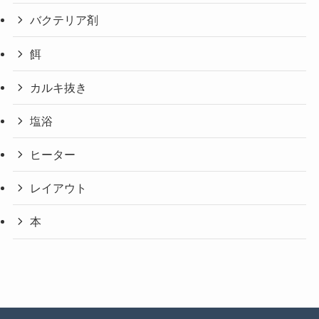
バクテリア剤
餌
カルキ抜き
塩浴
ヒーター
レイアウト
本