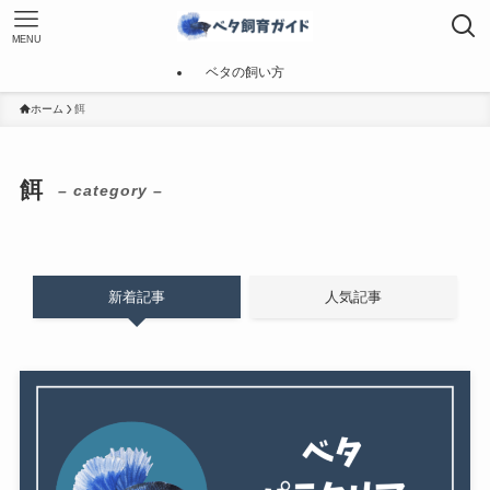
MENU
ベタの飼い方
ホーム
餌
餌
– category –
新着記事
人気記事