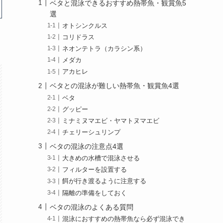
ベタと混泳できるおすすめ熱帯魚・観賞魚5
選
オトシンクルス
コリドラス
ネオンテトラ（カラシン系）
メダカ
アカヒレ
ベタとの混泳が難しい熱帯魚・観賞魚4選
ベタ
グッピー
ミナミヌマエビ・ヤマトヌマエビ
チェリーシュリンプ
ベタの混泳の注意点4選
大きめの水槽で混泳させる
フィルターを設置する
餌が行き渡るように注意する
隔離の準備をしておく
ベタの混泳のよくある質問
混泳におすすめの熱帯魚なら必ず混泳でき