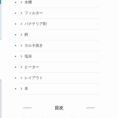
水槽
フィルター
バクテリア剤
餌
カルキ抜き
塩浴
ヒーター
レイアウト
本
目次