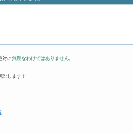
絶対に
無理なわけではありません
。
解説します！
選